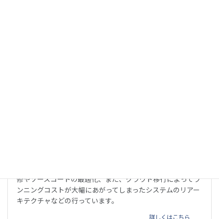
題を解決しています。
詳しくはこちら
リファクタリング
他のベンダーが開発したウェブサービスやアプリの不具合改
修やソースコードの最適化、また、クラウド移行によってラ
ンニングコストが大幅にあがってしまったシステムのリアー
キテクチャなどの行っています。
詳しくはこちら