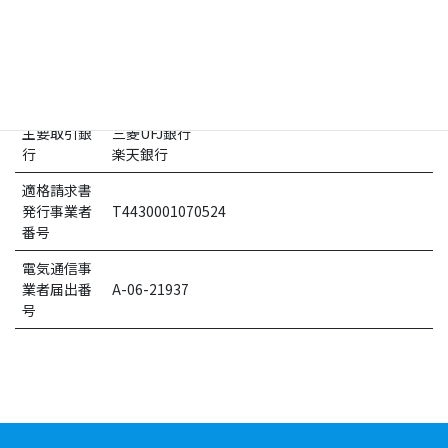
エアデザイン、Webコンテンツ作成、出版物制作
事業
運営サービ
APPSWINGBY Developers Blog
ス
主要取引銀
三菱UFJ銀行
行
楽天銀行
適格請求書
発行事業者
T4430001070524
番号
電気通信事
業者届出番
A-06-21937
号