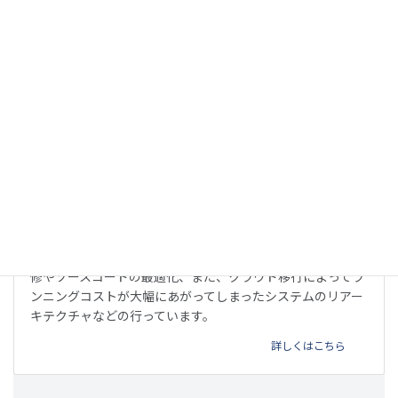
詳しくはこちら
リファクタリング
他のベンダーが開発したウェブサービスやアプリの不具合改
修やソースコードの最適化、また、クラウド移行によってラ
ンニングコストが大幅にあがってしまったシステムのリアー
キテクチャなどの行っています。
詳しくはこちら