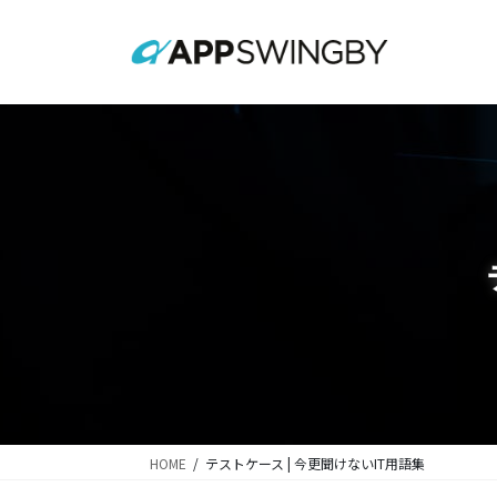
コ
ナ
ン
ビ
テ
ゲ
ン
ー
ツ
シ
に
ョ
移
ン
動
に
移
動
HOME
テストケース | 今更聞けないIT用語集