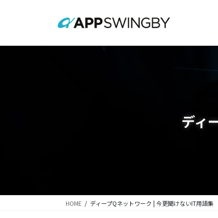
コ
ナ
ン
ビ
テ
ゲ
ン
ー
ツ
シ
に
ョ
移
ン
動
に
移
動
ディー
HOME
ディープQネットワーク | 今更聞けないIT用語集