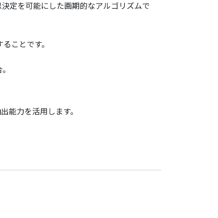
思決定を可能にした画期的なアルゴリズムで
することです。
合。
。
抽出能力を活用します。