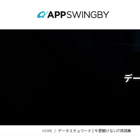
コ
ナ
ン
ビ
テ
ゲ
ン
ー
ツ
シ
に
ョ
移
ン
動
に
移
動
デー
HOME
データスチュワード | 今更聞けないIT用語集