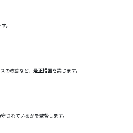
ます。
セスの改善など、
是正措置
を講じます。
遵守されているかを監督します。