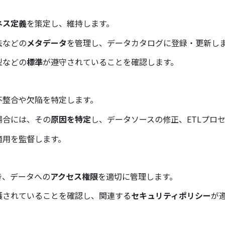
ネス定義
を策定し、維持します。
法などの
メタデータ
を管理し、データカタログに登録・更新し
型などの
標準
が遵守されていることを確認します。
不整合や欠陥を特定します。
場合には、その
原因を特定
し、データソースの修正、ETLプロ
適用を監督します。
き、データへの
アクセス権限
を適切に管理します。
護されていることを確認し、関連する
セキュリティポリシー
が