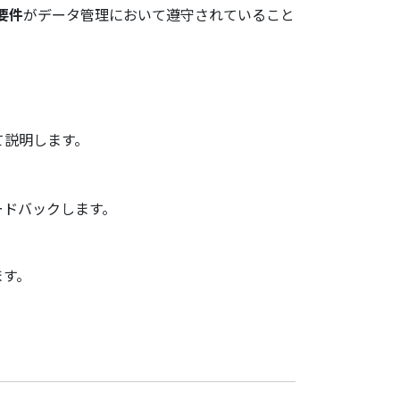
要件
がデータ管理において遵守されていること
て説明します。
ードバックします。
ます。