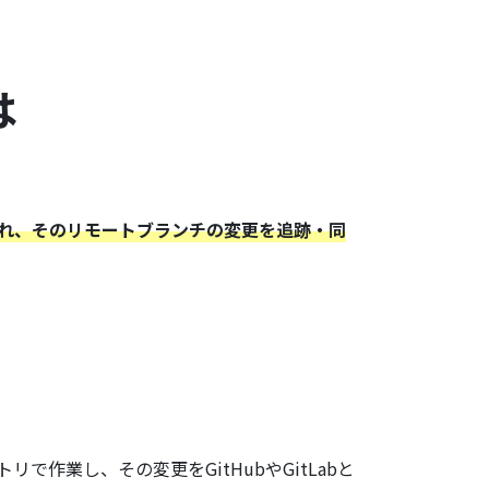
は
られ、そのリモートブランチの変更を追跡・同
作業し、その変更をGitHubやGitLabと