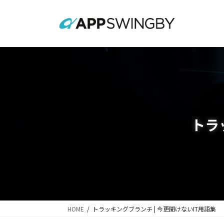
コ
ナ
ン
ビ
テ
ゲ
ン
ー
ツ
シ
に
ョ
移
ン
動
に
移
動
トラ
HOME
トラッキングブランチ | 今更聞けないIT用語集