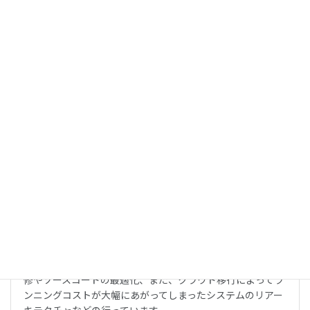
修・機能追加まで様々なアプリ開発における様々な課題・問
題を解決しています。
詳しくはこちら
リファクタリング
他のベンダーが開発したウェブサービスやアプリの不具合改
修やソースコードの最適化、また、クラウド移行によってラ
ンニングコストが大幅にあがってしまったシステムのリアー
キテクチャなどの行っています。