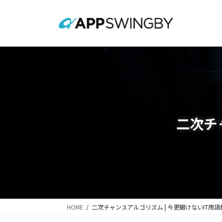
コ
ナ
ン
ビ
テ
ゲ
ン
ー
ツ
シ
に
ョ
移
ン
動
に
移
動
二次チ
HOME
二次チャンスアルゴリズム | 今更聞けないIT用語