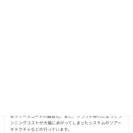
修・機能追加まで様々なアプリ開発における様々な課題・問
題を解決しています。
詳しくはこちら
リファクタリング
他のベンダーが開発したウェブサービスやアプリの不具合改
修やソースコードの最適化、また、クラウド移行によってラ
ンニングコストが大幅にあがってしまったシステムのリアー
キテクチャなどの行っています。