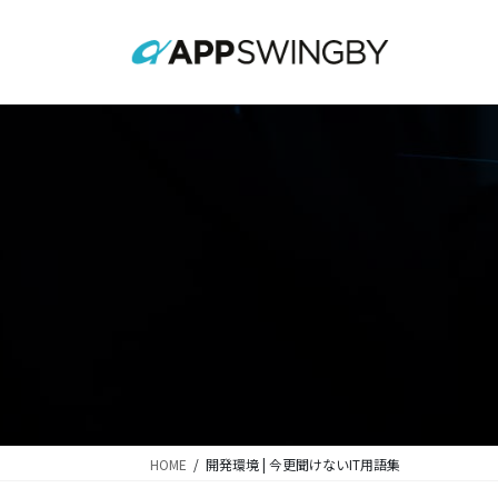
コ
ナ
ン
ビ
テ
ゲ
ン
ー
ツ
シ
に
ョ
移
ン
動
に
移
動
HOME
開発環境 | 今更聞けないIT用語集