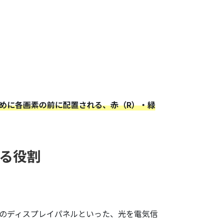
ために各画素の前に配置される、赤（R）・緑
ける役割
くの種類のディスプレイパネルといった、光を電気信