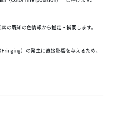
画素の既知の色情報から
推定・補間
します。
inging）の発生に直接影響を与えるため、