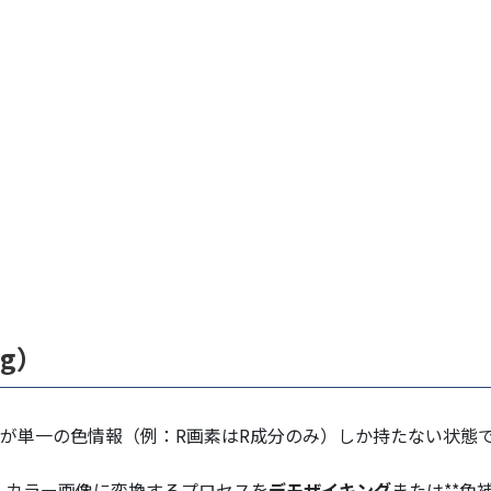
ng）
素が単一の色情報（例：R画素はR成分のみ）しか持たない状態
ルカラー画像に変換するプロセスを
デモザイキング
または**色補間