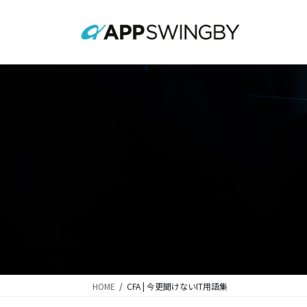
コ
ナ
ン
ビ
テ
ゲ
ン
ー
ツ
シ
に
ョ
移
ン
動
に
移
動
HOME
CFA | 今更聞けないIT用語集