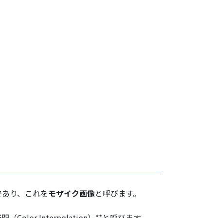
であり、これを
モザイク画像
と呼びます。
（Color Interpolation）**と呼びます。