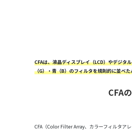
CFAは、液晶ディスプレイ（LCD）やデジ
（G）・青（B）のフィルタを規則的に並べた
CFA
CFA（Color Filter Array、カ