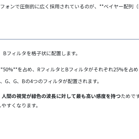
ンで圧倒的に広く採用されているのが、**ベイヤー配列（Bayer 
、Bフィルタを格子状に配置します。
**50%**を占め、RフィルタとBフィルタがそれぞれ25%を占
、R、G、G、Bの4つのフィルタが配置されます。
、
人間の視覚が緑色の波長に対して最も高い感度を持つ
ためで
しやすくなります。