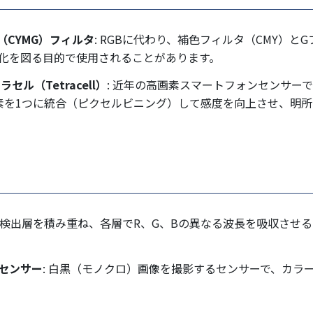
CYMG）フィルタ
: RGBに代わり、補色フィルタ（CMY）
化を図る目的で使用されることがあります。
セル（Tetracell）
: 近年の高画素スマートフォンセンサー
素を1つに統合（ピクセルビニング）して感度を向上させ、明
の光検出層を積み重ね、各層でR、G、Bの異なる波長を吸収させ
）センサー
: 白黒（モノクロ）画像を撮影するセンサーで、カラ