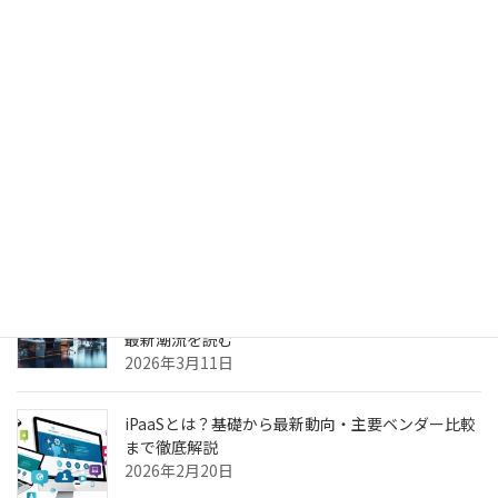
生成AIのPoC、何度やっても本番化できない本当の
理由 ～乖離
2026年4月6日
生成AIのPoC、何度やっても本番化できない本当の
理由
2026年3月31日
ヘルスケア向けCXプラットフォーム最前線—AI強
化・リアルタイム分析・患者エンゲージメントの
最新潮流を読む
2026年3月11日
iPaaSとは？基礎から最新動向・主要ベンダー比較
まで徹底解説
2026年2月20日