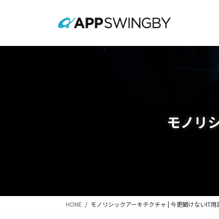
コ
ナ
ン
ビ
テ
ゲ
ン
ー
ツ
シ
に
ョ
移
ン
動
に
移
動
モノリシ
HOME
モノリシックアーキテクチャ | 今更聞けないIT用