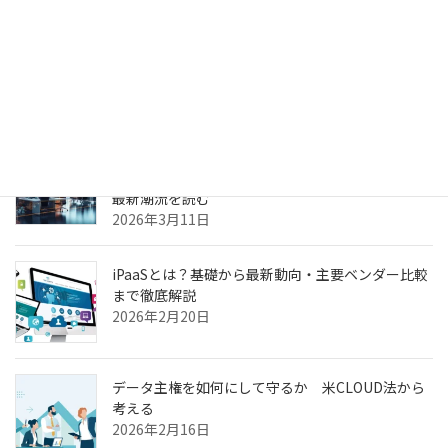
生成AIのPoC、何度やっても本番化できない本当の
理由
2026年3月31日
ヘルスケア向けCXプラットフォーム最前線—AI強
化・リアルタイム分析・患者エンゲージメントの
最新潮流を読む
2026年3月11日
iPaaSとは？基礎から最新動向・主要ベンダー比較
まで徹底解説
2026年2月20日
データ主権を如何にして守るか 米CLOUD法から
考える
2026年2月16日