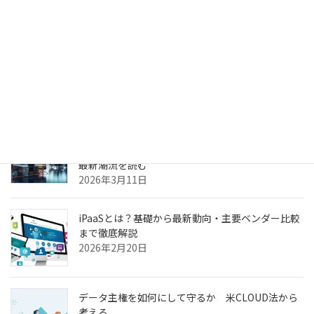
2026年4月6日
生成AIのPoC、何度やっても本番化できない本当の
理由
2026年3月31日
ヘルスケア向けCXプラットフォーム最前線—AI強
化・リアルタイム分析・患者エンゲージメントの
最新潮流を読む
2026年3月11日
iPaaSとは？基礎から最新動向・主要ベンダー比較
まで徹底解説
2026年2月20日
データ主権を如何にして守るか 米CLOUD法から
考える