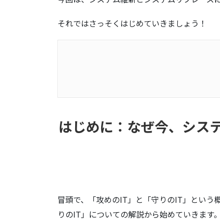
それではさっそくはじめていきましょう！
はじめに：なぜ今、システム刷新とリ
企業の競争力を左右する「攻めのIT」
はじめに：なぜ今、シス
「守りのIT」とは
「攻めのIT」とは
DX（デジタルトランスフォーメー
1.データのサイロ化と活用不能
2.ビジネススピードへの不追従
冒頭で、「攻めのIT」と「守りのIT」という
りのIT」についての解説から始めていきます
3.高騰する維持管理コスト