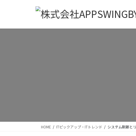
コ
ナ
ン
ビ
テ
ゲ
ン
ー
ツ
シ
に
ョ
移
ン
動
に
移
動
HOME
ITピックアップ・ITトレンド
システム刷新とリ