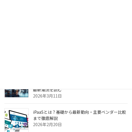
生成AIのPoC、何度やっても本番化できない本当の
理由 ～乖離
2026年4月6日
生成AIのPoC、何度やっても本番化できない本当の
理由
2026年3月31日
ヘルスケア向けCXプラットフォーム最前線—AI強
化・リアルタイム分析・患者エンゲージメントの
最新潮流を読む
2026年3月11日
iPaaSとは？基礎から最新動向・主要ベンダー比較
まで徹底解説
2026年2月20日