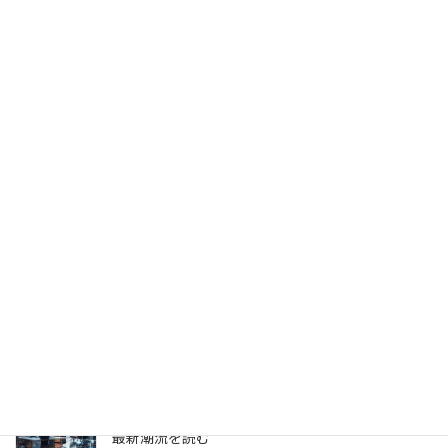
サイバーセキュリティを根本から書き換える？
Claude Mythos（クロード・ミトス）とは
2026年4月13日
生成AIのPoC、何度やっても本番化できない本当の
理由 ～乖離
2026年4月6日
生成AIのPoC、何度やっても本番化できない本当の
理由
2026年3月31日
ヘルスケア向けCXプラットフォーム最前線—AI強
化・リアルタイム分析・患者エンゲージメントの
最新潮流を読む