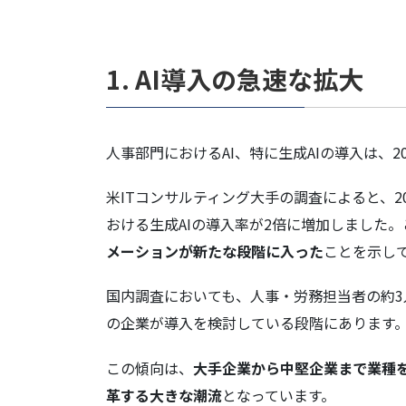
（2）スキルマッピングと人材配置の
（3）採用業務の効率化
1. AI導入の急速な拡大
3. 定量的効果とROI
4. 直面する課題とリスク
人事部門におけるAI、特に生成AIの導入は、2
5. 今後の展望
経営層向けの重要ポイント
米ITコンサルティング大手の調査によると、20
1. 戦略的必然性：「導入するか否
おける生成AIの導入率が2倍に増加しました
メーションが新たな段階に入った
ことを示し
2. 投資対効果：明確なROIと段階的
3. 組織変革：人事部門の役割再定義
国内調査においても、人事・労務担当者の約3
4. リスク管理：倫理とガバナンスの
の企業が導入を検討している段階にあります
5. 成功の鍵：トップダウンのコミ
この傾向は、
大手企業から中堅企業まで業種
6. 今後のアクションプラン
革する大きな潮流
となっています。