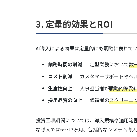
3. 定量的効果とROI
AI導入による効果は定量的にも明確に表れて
業務時間の削減
: 定型業務において
数
コスト削減
: カスタマーサポートやヘ
生産性向上
: 人事担当者が
戦略的業務に
採用品質の向上
: 候補者の
スクリーニ
投資回収期間については、導入規模や適用範
な導入では6〜12ヶ月、包括的なシステム導入