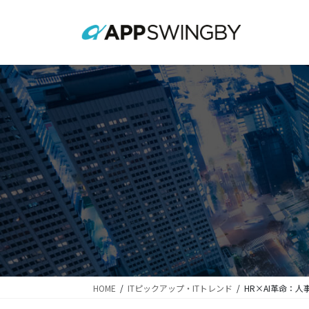
コ
ナ
ン
ビ
テ
ゲ
ン
ー
ツ
シ
に
ョ
移
ン
動
に
移
動
HOME
ITピックアップ・ITトレンド
HR×AI革命：