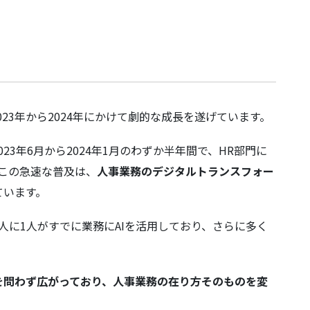
最適化
023年から2024年にかけて劇的な成長を遂げています。
23年6月から2024年1月のわずか半年間で、HR部門に
か」から「どう導入するか」へ
。この急速な普及は、
人事業務のデジタルトランスフォー
ています。
アプローチ
人に1人がすでに業務にAIを活用しており、さらに多く
重要性
。
ットメントと現場の巻き込み
を問わず広がっており、人事業務の在り方そのものを変