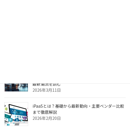
生成AIのPoC、何度やっても本番化できない本当の
理由 ～乖離
2026年4月6日
生成AIのPoC、何度やっても本番化できない本当の
理由
2026年3月31日
ヘルスケア向けCXプラットフォーム最前線—AI強
化・リアルタイム分析・患者エンゲージメントの
最新潮流を読む
2026年3月11日
iPaaSとは？基礎から最新動向・主要ベンダー比較
まで徹底解説
2026年2月20日