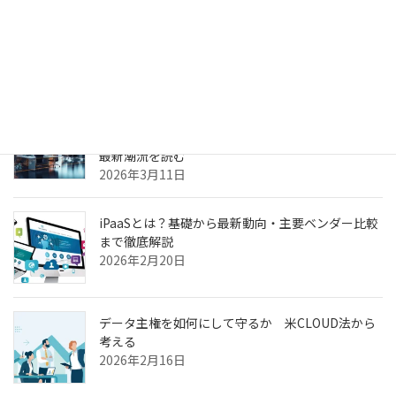
生成AIのPoC、何度やっても本番化できない本当の
理由
2026年3月31日
ヘルスケア向けCXプラットフォーム最前線—AI強
化・リアルタイム分析・患者エンゲージメントの
最新潮流を読む
2026年3月11日
iPaaSとは？基礎から最新動向・主要ベンダー比較
まで徹底解説
2026年2月20日
データ主権を如何にして守るか 米CLOUD法から
考える
2026年2月16日