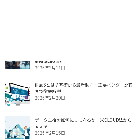
生成AIのPoC、何度やっても本番化できない本当の
理由
2026年3月31日
ヘルスケア向けCXプラットフォーム最前線—AI強
化・リアルタイム分析・患者エンゲージメントの
最新潮流を読む
2026年3月11日
iPaaSとは？基礎から最新動向・主要ベンダー比較
まで徹底解説
2026年2月20日
データ主権を如何にして守るか 米CLOUD法から
考える
2026年2月16日