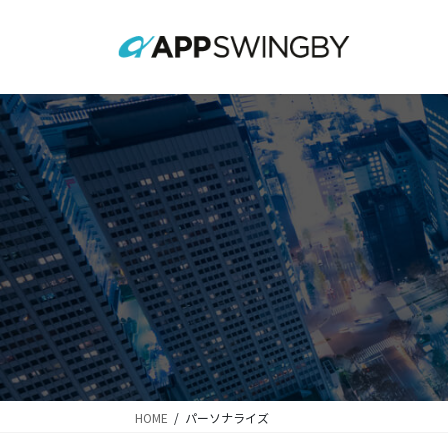
コ
ナ
ン
ビ
テ
ゲ
ン
ー
ツ
シ
に
ョ
移
ン
動
に
移
動
HOME
パーソナライズ