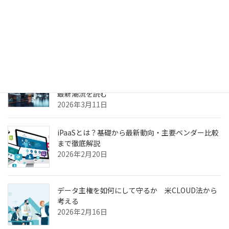
生成AIのPoC、何度やっても本番化できない本当の
理由
2026年3月31日
ヘルスケア向けCXプラットフォーム最前線—AI強
化・リアルタイム分析・患者エンゲージメントの
最新潮流を読む
2026年3月11日
iPaaSとは？基礎から最新動向・主要ベンダー比較
まで徹底解説
2026年2月20日
データ主権を如何にして守るか 米CLOUD法から
考える
2026年2月16日