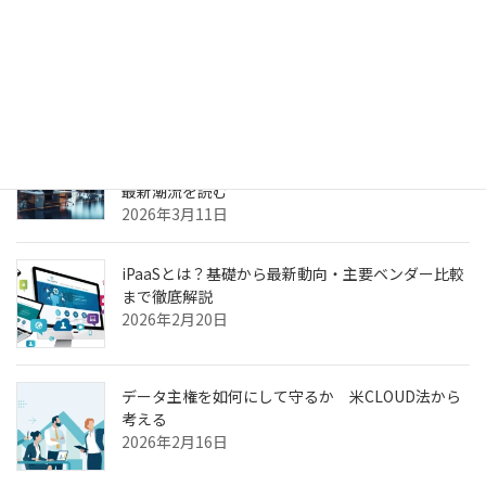
生成AIのPoC、何度やっても本番化できない本当の
理由
2026年3月31日
ヘルスケア向けCXプラットフォーム最前線—AI強
化・リアルタイム分析・患者エンゲージメントの
最新潮流を読む
2026年3月11日
iPaaSとは？基礎から最新動向・主要ベンダー比較
まで徹底解説
2026年2月20日
データ主権を如何にして守るか 米CLOUD法から
考える
2026年2月16日