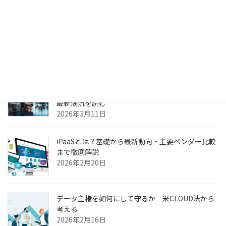
生成AIのPoC、何度やっても本番化できない本当の
理由
2026年3月31日
ヘルスケア向けCXプラットフォーム最前線—AI強
化・リアルタイム分析・患者エンゲージメントの
最新潮流を読む
2026年3月11日
iPaaSとは？基礎から最新動向・主要ベンダー比較
まで徹底解説
2026年2月20日
データ主権を如何にして守るか 米CLOUD法から
考える
2026年2月16日