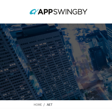
コ
ナ
ン
ビ
テ
ゲ
ン
ー
ツ
シ
に
ョ
移
ン
動
に
移
動
HOME
.NET