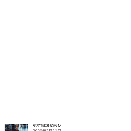
サイバーセキュリティを根本から書き換える？
Claude Mythos（クロード・ミトス）とは
2026年4月13日
生成AIのPoC、何度やっても本番化できない本当の
理由 ～乖離
2026年4月6日
生成AIのPoC、何度やっても本番化できない本当の
理由
2026年3月31日
ヘルスケア向けCXプラットフォーム最前線—AI強
化・リアルタイム分析・患者エンゲージメントの
最新潮流を読む
2026年3月11日