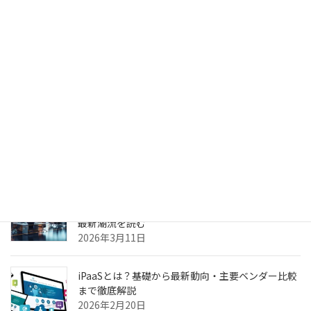
生成AIのPoC、何度やっても本番化できない本当の
理由 ～乖離
2026年4月6日
生成AIのPoC、何度やっても本番化できない本当の
理由
2026年3月31日
ヘルスケア向けCXプラットフォーム最前線—AI強
化・リアルタイム分析・患者エンゲージメントの
最新潮流を読む
2026年3月11日
iPaaSとは？基礎から最新動向・主要ベンダー比較
まで徹底解説
2026年2月20日