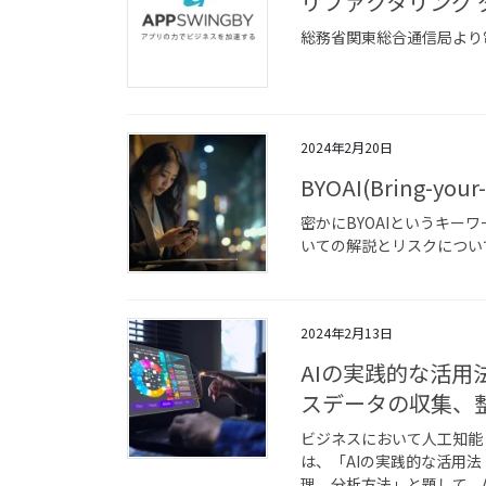
リファクタリング
総務省関東総合通信局より
2024年2月20日
BYOAI(Bring-yo
密かにBYOAIというキー
いての解説とリスクについ
2024年2月13日
AIの実践的な活用
スデータの収集、
ビジネスにおいて人工知能
は、「AIの実践的な活用法
理、分析方法」と題して、