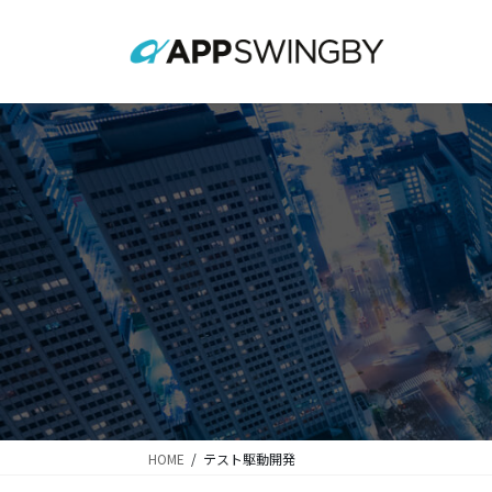
コ
ナ
ン
ビ
テ
ゲ
ン
ー
ツ
シ
に
ョ
移
ン
動
に
移
動
HOME
テスト駆動開発