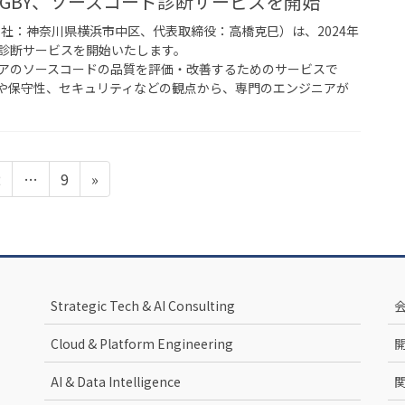
INGBY、ソースコード診断サービスを開始
Y（本社：神奈川県横浜市中区、代表取締役：高橋克巳）は、2024年
ド診断サービスを開始いたします。
アのソースコードの品質を評価・改善するためのサービスで
や保守性、セキュリティなどの観点から、専門のエンジニアが
ペ
ペ
2
…
9
»
ー
ー
ジ
ジ
Strategic Tech & AI Consulting
Cloud & Platform Engineering
AI & Data Intelligence