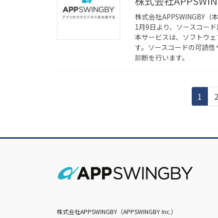
株式会社APPSW
株式会社APPSWINGB
1月9日より、ソースコー
本サービスは、ソフトウェ
す。ソースコードの可読性
診断を行います。
投
ペ
1
稿
ー
ジ
の
ペ
ー
ジ
送
り
株式会社APPSWINGBY（APPSWINGBY Inc.）