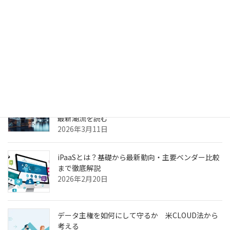
2026年4月6日
生成AIのPoC、何度やっても本番化できない本当の
理由
2026年3月31日
ヘルスケア向けCXプラットフォーム最前線—AI強
化・リアルタイム分析・患者エンゲージメントの
最新潮流を読む
2026年3月11日
iPaaSとは？基礎から最新動向・主要ベンダー比較
まで徹底解説
2026年2月20日
データ主権を如何にして守るか 米CLOUD法から
考える