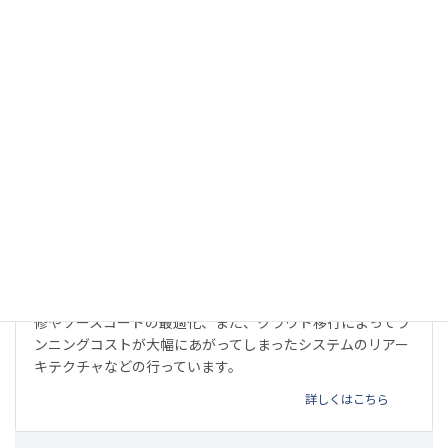
詳しくはこちら
リファクタリング
他のベンダーが開発したウェブサービスやアプリの不具合改
修やソースコードの最適化、また、クラウド移行によってラ
ンニングコストが大幅にあがってしまったシステムのリアー
キテクチャなどの行っています。
詳しくはこちら