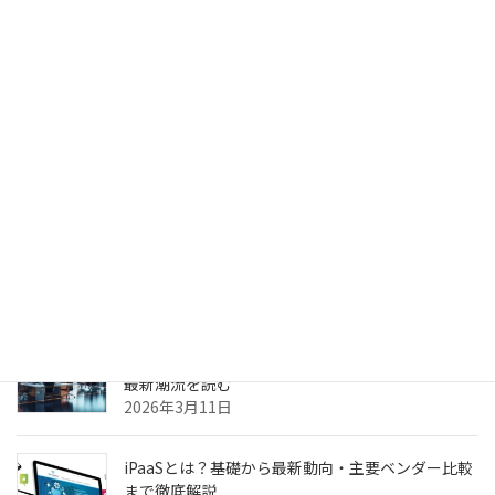
2026年4月13日
生成AIのPoC、何度やっても本番化できない本当の
理由 ～乖離
2026年4月6日
生成AIのPoC、何度やっても本番化できない本当の
理由
2026年3月31日
ヘルスケア向けCXプラットフォーム最前線—AI強
化・リアルタイム分析・患者エンゲージメントの
最新潮流を読む
2026年3月11日
iPaaSとは？基礎から最新動向・主要ベンダー比較
まで徹底解説