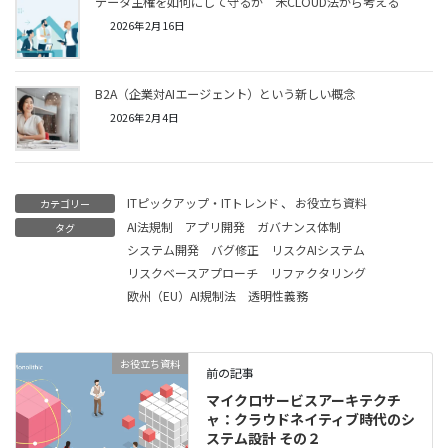
データ主権を如何にして守るか 米CLOUD法から考える
2026年2月16日
B2A（企業対AIエージェント）という新しい概念
2026年2月4日
ITピックアップ・ITトレンド
、
お役立ち資料
カテゴリー
AI法規制
アプリ開発
ガバナンス体制
タグ
システム開発
バグ修正
リスクAIシステム
リスクベースアプローチ
リファクタリング
欧州（EU）AI規制法
透明性義務
お役立ち資料
前の記事
マイクロサービスアーキテクチ
ャ：クラウドネイティブ時代のシ
ステム設計 その２