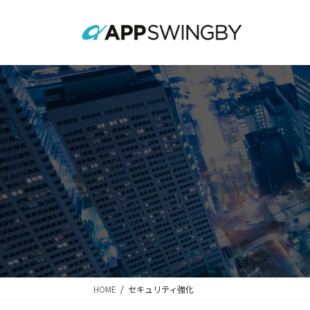
コ
ナ
ン
ビ
テ
ゲ
ン
ー
ツ
シ
に
ョ
移
ン
動
に
移
動
HOME
セキュリティ強化