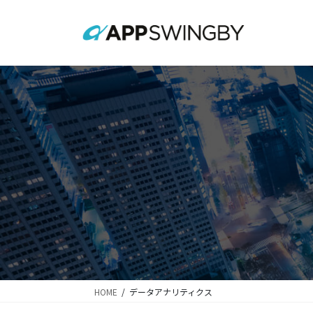
コ
ナ
ン
ビ
テ
ゲ
ン
ー
ツ
シ
に
ョ
移
ン
動
に
移
動
HOME
データアナリティクス