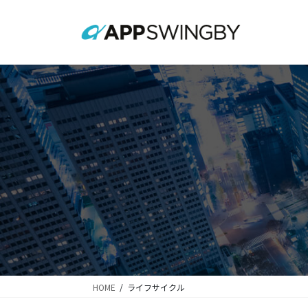
コ
ナ
ン
ビ
テ
ゲ
ン
ー
ツ
シ
に
ョ
移
ン
動
に
移
動
HOME
ライフサイクル