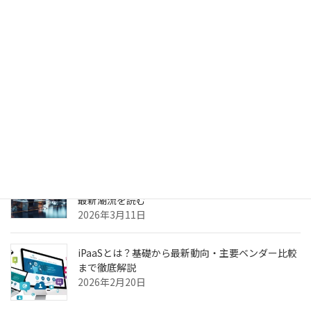
生成AIのPoC、何度やっても本番化できない本当の
理由 ～乖離
2026年4月6日
生成AIのPoC、何度やっても本番化できない本当の
理由
2026年3月31日
ヘルスケア向けCXプラットフォーム最前線—AI強
化・リアルタイム分析・患者エンゲージメントの
最新潮流を読む
2026年3月11日
iPaaSとは？基礎から最新動向・主要ベンダー比較
まで徹底解説
2026年2月20日