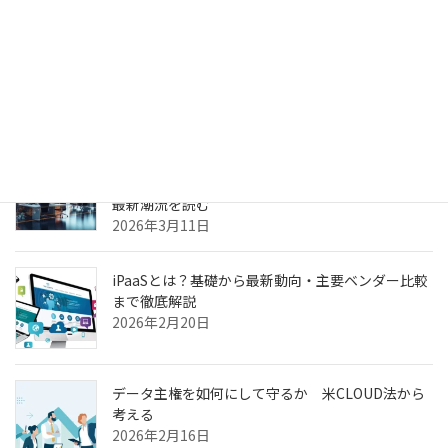
生成AIのPoC、何度やっても本番化できない本当の
理由
2026年3月31日
ヘルスケア向けCXプラットフォーム最前線—AI強
化・リアルタイム分析・患者エンゲージメントの
最新潮流を読む
2026年3月11日
iPaaSとは？基礎から最新動向・主要ベンダー比較
まで徹底解説
2026年2月20日
データ主権を如何にして守るか 米CLOUD法から
考える
2026年2月16日