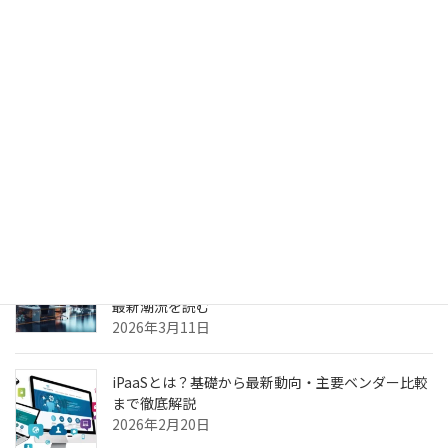
生成AIのPoC、何度やっても本番化できない本当の
理由 ～乖離
2026年4月6日
生成AIのPoC、何度やっても本番化できない本当の
理由
2026年3月31日
ヘルスケア向けCXプラットフォーム最前線—AI強
化・リアルタイム分析・患者エンゲージメントの
最新潮流を読む
2026年3月11日
iPaaSとは？基礎から最新動向・主要ベンダー比較
まで徹底解説
2026年2月20日